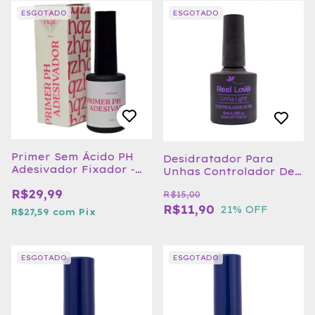
ESGOTADO
ESGOTADO
Primer Sem Ácido PH
Desidratador Para
Adesivador Fixador -
Unhas Controlador De
HQZ 10ml
PH Linha Light 8ml -
R$29,99
R$15,00
Real Love
R$11,90
21
% OFF
R$27,59
com
Pix
ESGOTADO
ESGOTADO