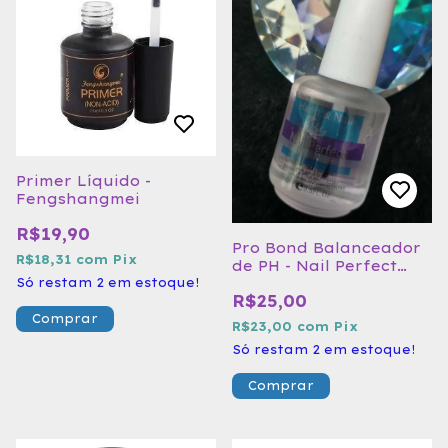
Primer Líquido -
Fengshangmei
R$19,90
Pro Bond Balanceador
R$18,31
com
Pix
de PH - Nail Perfect
15ml
Só restam
2
em estoque!
R$25,00
Comprar
R$23,00
com
Pix
Só restam
2
em estoque!