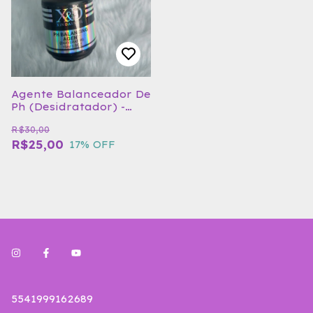
Agente Balanceador De
Ph (Desidratador) -
X&D 15ml
R$30,00
R$25,00
17
% OFF
5541999162689