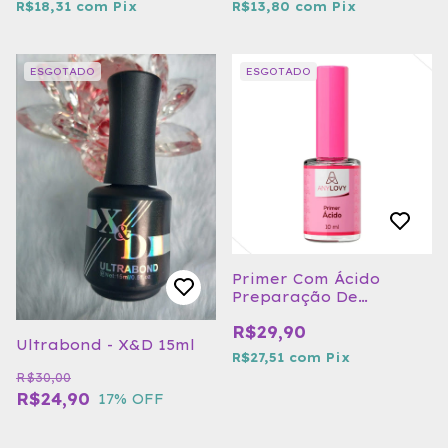
R$18,31
com
Pix
R$13,80
com
Pix
ESGOTADO
ESGOTADO
Primer Com Ácido
Preparação De
Alongamento Any Love
R$29,90
Ultrabond - X&D 15ml
R$27,51
com
Pix
R$30,00
R$24,90
17
% OFF