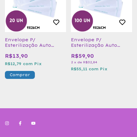
Envelope P/
Envelope P/
Esterilização Auto
Esterilização Auto
Clave 9 X 26CM PCT 20
Clave 9 X 26CM PCT 100
R$13,90
R$59,90
UN
UN
2
x
de
R$32,84
R$12,79
com
Pix
R$55,11
com
Pix
Comprar