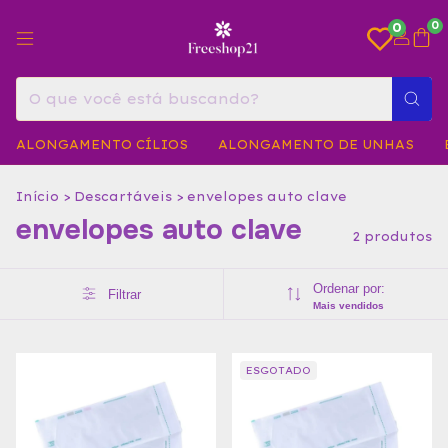
0
0
ALONGAMENTO CÍLIOS
ALONGAMENTO DE UNHAS
Início
>
Descartáveis
>
envelopes auto clave
envelopes auto clave
2 produtos
Ordenar por:
Filtrar
Mais vendidos
ESGOTADO