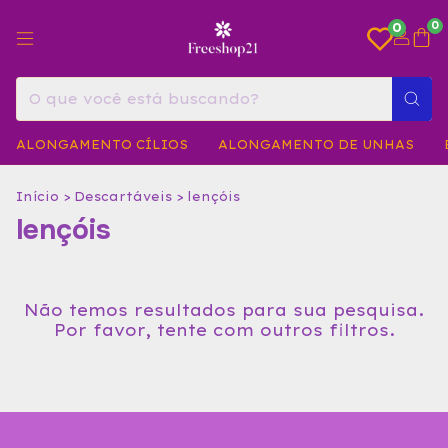
0
0
ALONGAMENTO CÍLIOS
ALONGAMENTO DE UNHAS
Início
>
Descartáveis
>
lençóis
lençóis
Não temos resultados para sua pesquisa.
Por favor, tente com outros filtros.